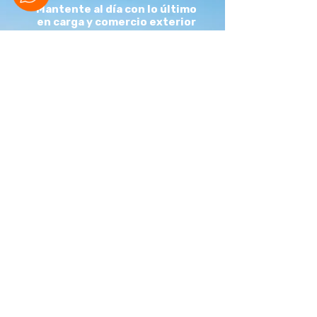
Mantente al día con lo último
en carga y comercio exterior
REGÍSTRATE EN EL BLOG
REGÍSTRATE AHORA
Contáctanos
+51 978476229
+51 982980072
(01) 9089137
marketing@atpcargocompany.com
ventas@atpcargocompany.com