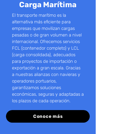
Carga Marítima
El transporte marítimo es la
alternativa más eficiente para
empresas que movilizan cargas
pesadas o de gran volumen a nivel
internacional. Ofrecemos servicios
FCL (contenedor completo) y LCL
(carga consolidada), adecuados
para proyectos de importación o
exportación a gran escala. Gracias
a nuestras alianzas con navieras y
operadores portuarios,
garantizamos soluciones
económicas, seguras y adaptadas a
los plazos de cada operación.
Conoce más