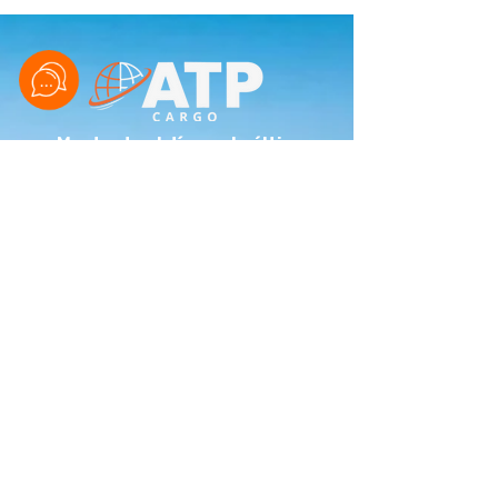
Mantente al día con lo último
en carga y comercio exterior
REGÍSTRATE EN EL BLOG
REGÍSTRATE AHORA
Contáctanos
+51 978476229
+51 982980072
(01) 9089137