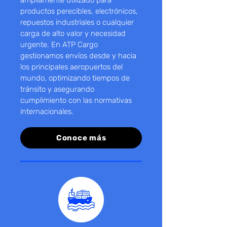
ampliamente utilizado para
productos perecibles, electrónicos,
repuestos industriales o cualquier
carga de alto valor y necesidad
urgente. En ATP Cargo
gestionamos envíos desde y hacia
los principales aeropuertos del
mundo, optimizando tiempos de
tránsito y asegurando
cumplimiento con las normativas
internacionales.
Conoce más