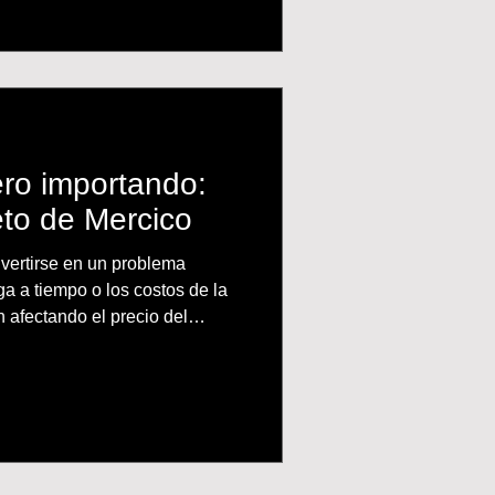
duanas, depósito temporal y
darte a tomar mejores
ero importando:
eto de Mercico
vertirse en un problema
a a tiempo o los costos de la
n afectando el precio del
sta realidad. Durante una
ltro, Andrés Pinzón contó
la empresa en Perú y la
ellos contar con un buen
cías que no llegaban a tiempo
do peruano, Mercico tuvo