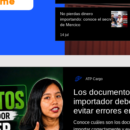
rme
No pierdas dinero
importando: conoce el secreto
de Mercico
14 jul
ATP Cargo
Los documento
importador deb
evitar errores 
Conoce cuáles son los doc
importar correctamente y evi