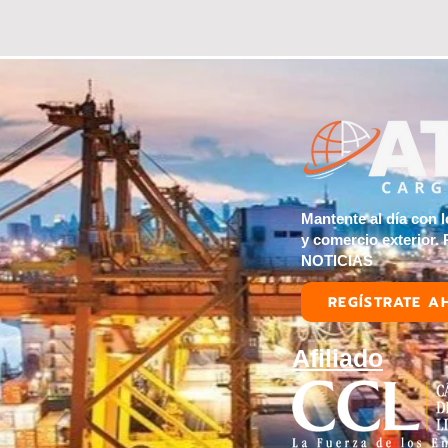
Mantente al día con l
y comercio exterior.
NOTICIAS
REGÍSTRATE A
Afiliado