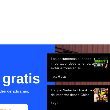
NOTICIAS
CONTACTO
NOSOTROS
SERVICIOS
laverry Nro. 2409 Int. 301 Lima - San Isidro
as@atpcargocompany.com
Los documentos que todo
importador debe tener para
evitar errores en su
 gratis
importación
hace 6 días
Lo que Nadie Te Dice Antes
dades de aduanas,
de Importar desde China
17 jul