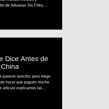
io de Aduanas Sin Filtro,
de la Factura Comercial,
cado de Origen, Bill of Lading,
Carga para realizar
plir con los requisitos de
e Dice Antes de
 China
parecer sencillo, pero elegir
uede hacer que pagues mucho
 artículo explicamos las
F y EXW, cómo funciona cada
ilidades asume el comprador y
amos sobre costos logísticos,