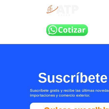
INICIO
Av. Sa
vent
Suscríbete
Suscríbete gratis y recibe las últimas nove
importaciones y comercio exterior.