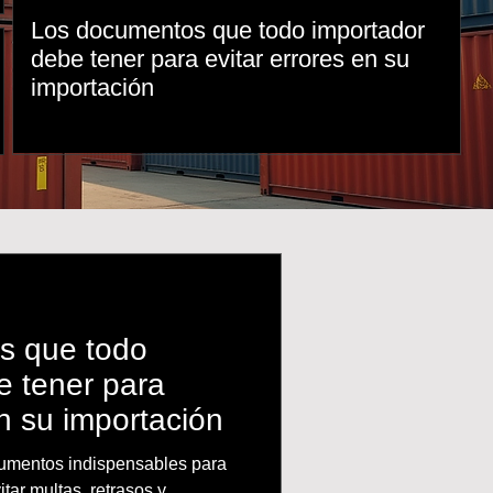
Los documentos que todo importador
L
debe tener para evitar errores en su
d
importación
s que todo
e tener para
en su importación
umentos indispensables para
tar multas, retrasos y