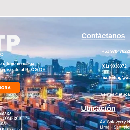
problem
Contáctanos
+51 978476229
o último en carga
(01) 9038372
 Regístrate al BLOG DE
marketing@a
HORA
ventas@atpc
Ubicación
Av. Salaverry N
Lima - San Isi