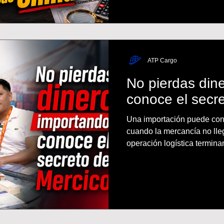
transporte internacional, a
carga consolidada para ayu
decisiones al importar.
ATP Cargo
No pierdas din
conoce el secr
Una importación puede con
cuando la mercancía no lleg
operación logística termina
producto. Mercico conoce e
entrevista en Aduana Sin Fi
parte de la experiencia de 
importancia que tiene para 
agente de aduanas. Mercan
En sus inicios en el merca