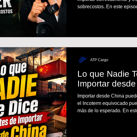
sobrecostos. En este episod
explicamos la importancia 
SWIFT, Packing List, Certifi
Ficha Técnica y Seguro de 
importaciones seguras y cum
SUNAT.
ATP Cargo
Lo que Nadie T
Importar desde
Importar desde China puede 
el Incoterm equivocado p
más de lo esperado. En este
diferencias entre FOB, CI
modalidad y qué responsab
el proveedor. También habl