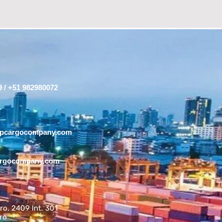
 / +51 982980072
tpcargocompany.com
argocompany.com
ro. 2409 Int. 301
dro